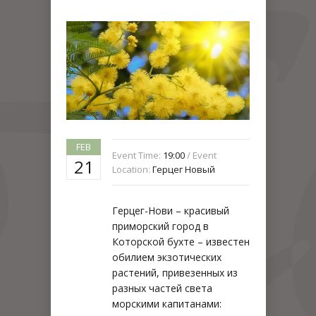
FEB
Event Time:
19:00
/ Event
21
Location:
Герцег Новый
Герцег-Нови – красивый
приморский город в
Которской бухте – известен
обилием экзотических
растений, привезенных из
разных частей света
морскими капитанами: